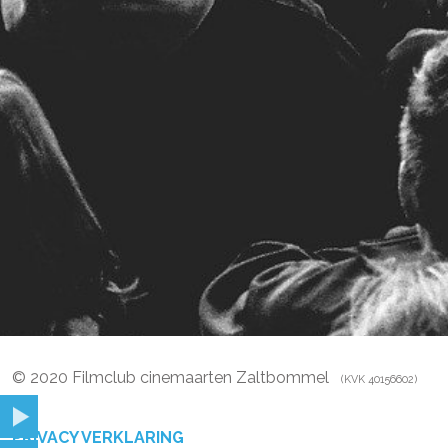
© 2020 Filmclub cinemaarten Zaltbommel
(KVK 40156602)
PRIVACY VERKLARING