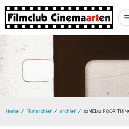
Home
Filmarchief
archief
21MEI24 POOR THIN