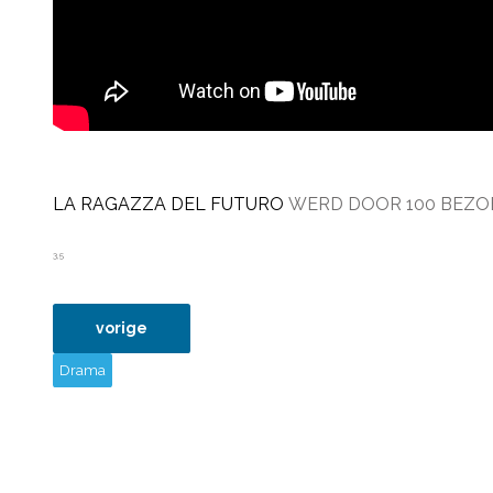
LA RAGAZZA DEL FUTURO
WERD DOOR 100 BEZO
3,5
vorig artikel: 17okt23 oppenheimer
vorige
Drama