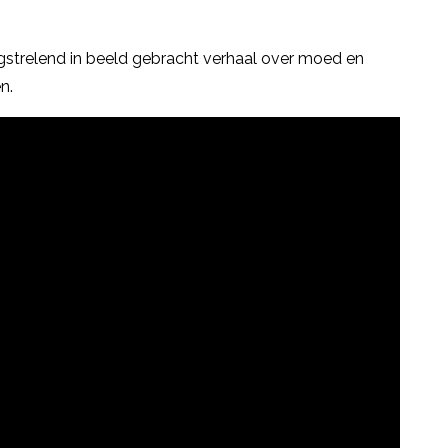
strelend in beeld gebracht verhaal over moed en
n.