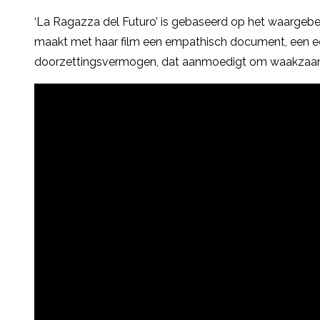
‘La Ragazza del Futuro’ is gebaseerd op het waargebe
maakt met haar film een empathisch document, een e
doorzettingsvermogen, dat aanmoedigt om waakzaam te