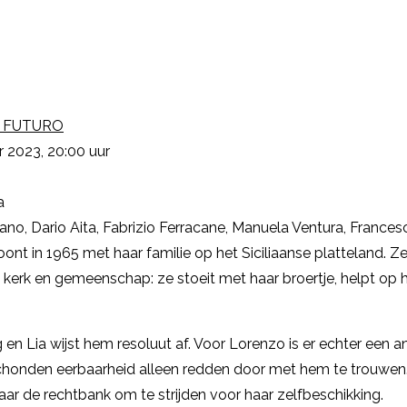
 FUTURO
 2023, 20:00 uur
a
no, Dario Aita, Fabrizio Ferracane, Manuela Ventura, Frances
oont in 1965 met haar familie op het Siciliaanse platteland. 
erk en gemeenschap: ze stoeit met haar broertje, helpt op he
 en Lia wijst hem resoluut af. Voor Lorenzo is er echter een
schonden eerbaarheid alleen redden door met hem te trouwen. 
naar de rechtbank om te strijden voor haar zelfbeschikking.