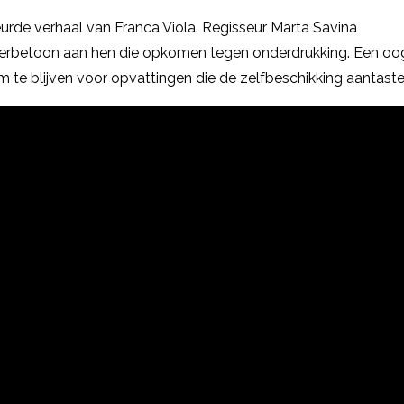
urde verhaal van Franca Viola. Regisseur Marta Savina
erbetoon aan hen die opkomen tegen onderdrukking. Een oog
 blijven voor opvattingen die de zelfbeschikking aantaste