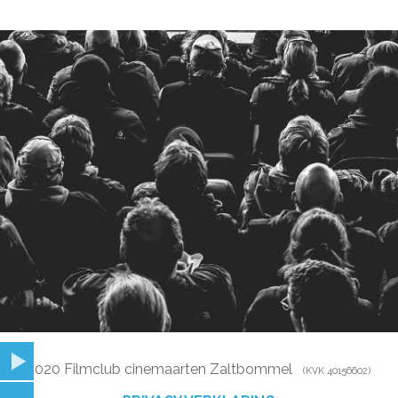
© 2020 Filmclub cinemaarten Zaltbommel
(KVK 40156602)