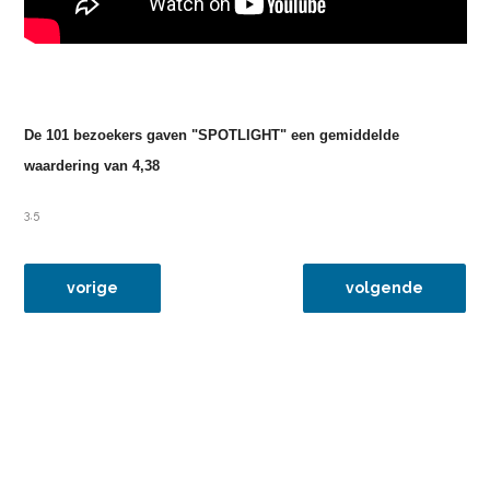
De 101 bezoekers gaven "SPOTLIGHT" een gemiddelde
waardering van 4,38
3,5
vorig artikel: 26apr16 louder than bombs
volgende artikel:
vorige
volgende