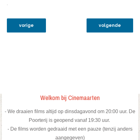
-
vorig artikel: 17sep13 hannah arendt
volgende artikel:
vorige
volgende
Welkom bij Cinemaarten
- We draaien films altijd op dinsdagavond om 20:00 uur. De
Poorterij is geopend vanaf 19:30 uur.
- De films worden gedraaid met een pauze (tenzij anders
aangegeven)