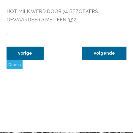
HOT MILK WERD DOOR 74 BEZOEKERS
GEWAARDEERD MET EEN 3,52
4
vorig artikel: 9sep25 the teacher who promised the s
volgende artikel: 
vorige
volgende
Drama